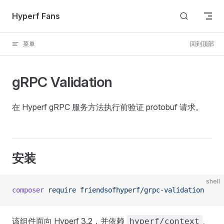
Skip to content
Hyperf Fans
菜单
回到顶部
gRPC Validation
在 Hyperf gRPC 服务方法执行前验证 protobuf 请求。
安装
shell
composer
 require
 friendsofhyperf/grpc-validation
该组件面向 Hyperf 3.2，并依赖
、
hyperf/context