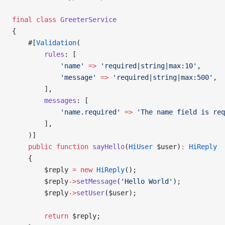
final
 class
 GreeterService
{
    #[
Validation
(
        rules
: [
            'name'
 =>
 'required|string|max:10'
,
            'message'
 =>
 'required|string|max:500'
,
        ],
        messages
: [
            'name.required'
 =>
 'The name field is req
        ],
    )]
    public
 function
 sayHello
(
HiUser
 $user)
:
 HiReply
    {
        $reply 
=
 new
 HiReply
();
        $reply
->
setMessage
(
'Hello World'
);
        $reply
->
setUser
($user);
        return
 $reply;