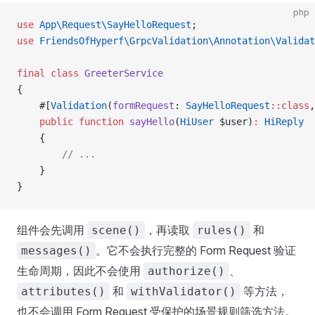
php
use
 App\Request\SayHelloRequest
;
use
 FriendsOfHyperf\GrpcValidation\Annotation\Validat
final
 class
 GreeterService
{
    #[
Validation
(
formRequest
: 
SayHelloRequest
::class
,
    public
 function
 sayHello
(
HiUser
 $user)
:
 HiReply
    {
        // ...
    }
}
组件会先调用
，再读取
和
scene()
rules()
。它不会执行完整的 Form Request 验证
messages()
生命周期，因此不会使用
、
authorize()
和
等方法，
attributes()
withValidator()
也不会调用 Form Request 受保护的场景规则筛选方法。