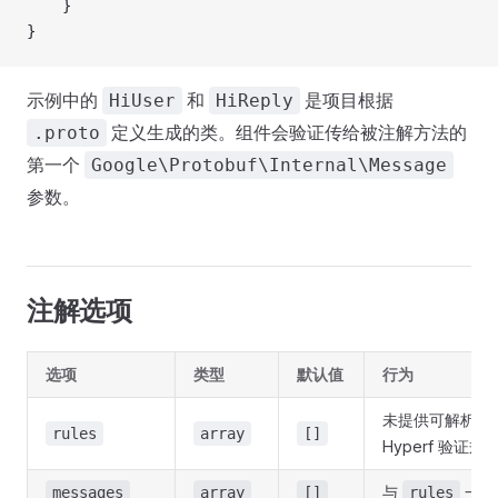
    }
}
示例中的
和
是项目根据
HiUser
HiReply
定义生成的类。组件会验证传给被注解方法的
.proto
第一个
Google\Protobuf\Internal\Message
参数。
注解选项
选项
类型
默认值
行为
未提供可解析的
rules
array
[]
Hyperf 验证规
与
一起
messages
array
[]
rules